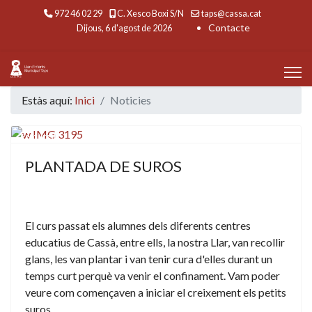
972 46 02 29
C. Xesco Boxi S/N
taps@cassa.cat
Contacte
Dijous, 6 d'agost de 2026
Estàs aquí:
Inici
Noticies
Featured
PLANTADA DE SUROS
El curs passat els alumnes dels diferents centres
educatius de Cassà, entre ells, la nostra Llar, van recollir
glans, les van plantar i van tenir cura d'elles durant un
temps curt perquè va venir el confinament. Vam poder
veure com començaven a iniciar el creixement els petits
suros.