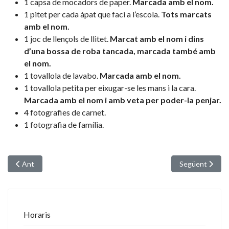
1 capsa de mocadors de paper.
Marcada amb el nom.
1 pitet per cada àpat que faci a l’escola.
Tots marcats
amb el nom.
1 joc de llençols de llitet.
Marcat amb el nom i dins
d’una bossa de roba tancada, marcada també amb
el nom.
1 tovallola de lavabo.
Marcada amb el nom.
1 tovallola petita per eixugar-se les mans i la cara.
Marcada amb el nom i amb veta per poder-la penjar.
4 fotografies de carnet.
1 fotografia de família.
Article anterior: La roba dels infants a la Llar
Article següent
Ant
Següent
Horaris