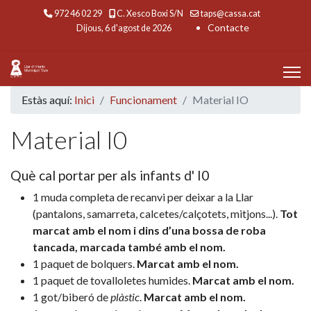
972 46 02 29
C. Xesco Boxi S/N
taps@cassa.cat
Contacte
Dijous, 6 d'agost de 2026
Estàs aquí:
Inici
Funcionament
Material IO
Material I0
Què cal portar per als infants d' I0
1 muda completa de recanvi per deixar a la Llar
(pantalons, samarreta, calcetes/calçotets, mitjons...).
Tot
marcat amb el nom i dins d’una bossa de roba
tancada, marcada també amb el nom.
1 paquet de bolquers.
Marcat amb el nom.
1 paquet de tovalloletes humides.
Marcat amb el nom.
1 got/biberó de
plàstic
.
Marcat amb el nom.