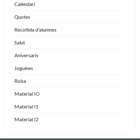
Calendari
Quotes
Recollida d'alumnes
Salut
Aniversaris
Joguines
Roba
Material IO
Material I1
Material I2