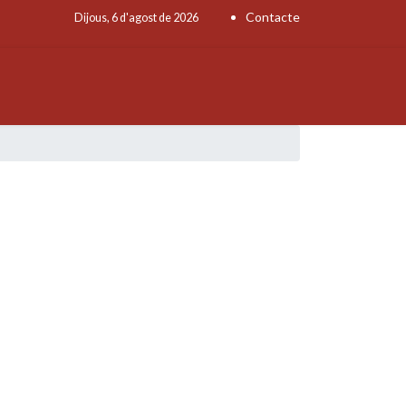
Contacte
Dijous, 6 d'agost de 2026
'IMATGES
DOCUMENTS
FUNCIONAMENT