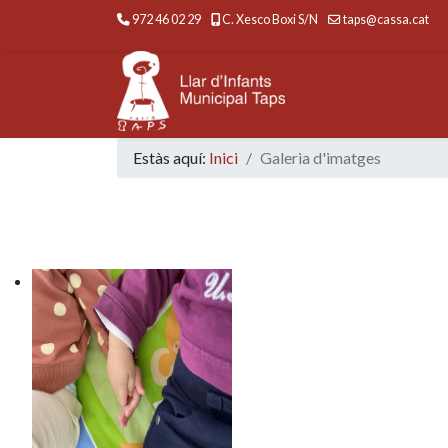
972 46 02 29
C. Xesco Boxi S/N
taps@cassa.cat
Estàs aquí:
Inici
Galeria d'imatges
INICI
QUI SOM ?
PREINSCRIP