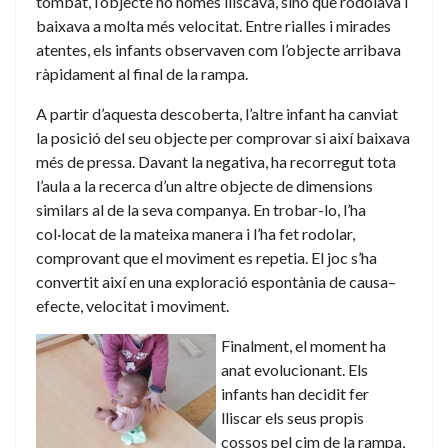
tombat, l’objecte no només lliscava, sinó que rodolava i
baixava a molta més velocitat. Entre rialles i mirades
atentes, els infants observaven com l’objecte arribava
ràpidament al final de la rampa.
A partir d’aquesta descoberta, l’altre infant ha canviat
la posició del seu objecte per comprovar si així baixava
més de pressa. Davant la negativa, ha recorregut tota
l’aula a la recerca d’un altre objecte de dimensions
similars al de la seva companya. En trobar-lo, l’ha
col·locat de la mateixa manera i l’ha fet rodolar,
comprovant que el moviment es repetia. El joc s’ha
convertit així en una exploració espontània de causa–
efecte, velocitat i moviment.
Finalment, el moment ha
anat evolucionant. Els
infants han decidit fer
lliscar els seus propis
cossos pel cim de la rampa,