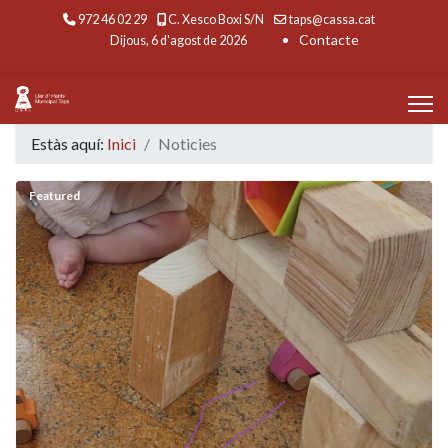
972 46 02 29
C. Xesco Boxi S/N
taps@cassa.cat
Contacte
Dijous, 6 d'agost de 2026
Estàs aquí:
Inici
Noticies
Featured