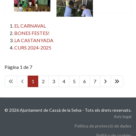
EL CARNAVAL
BONES FESTES!
LA CASTANYADA
CURS 2024-2025
Pàgina 1 de 7
1
2
3
4
5
6
7
© 2026 Ajuntament de Cassà de la Selva - Tots els drets reservats.
Avis legal
Política de protecció de dades
Política de cookies