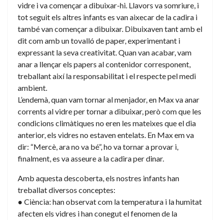
vidre i va començar a dibuixar-hi. Llavors va somriure, i
tot seguit els altres infants es van aixecar de la cadira i
també van començar a dibuixar. Dibuixaven tant amb el
dit com amb un tovalló de paper, experimentant i
expressant la seva creativitat. Quan van acabar, vam
anar a llençar els papers al contenidor corresponent,
treballant així la responsabilitat i el respecte pel medi
ambient.
L’endemà, quan vam tornar al menjador, en Max va anar
corrents al vidre per tornar a dibuixar, però com que les
condicions climàtiques no eren les mateixes que el dia
anterior, els vidres no estaven entelats. En Max em va
dir: “Mercè, ara no va bé”, ho va tornar a provar i,
finalment, es va asseure a la cadira per dinar.
Amb aquesta descoberta, els nostres infants han
treballat diversos conceptes:
● Ciència: han observat com la temperatura i la humitat
afecten els vidres i han conegut el fenomen de la